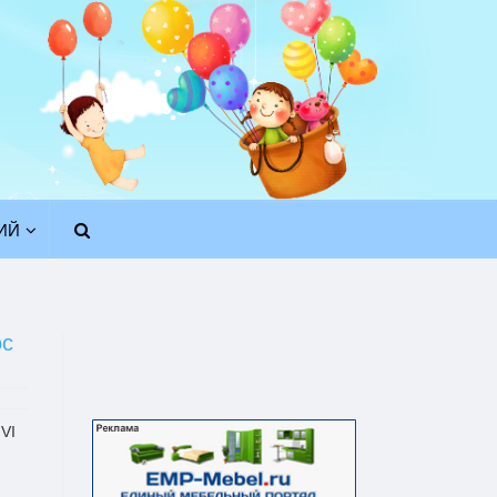
ИЙ
ос
VI