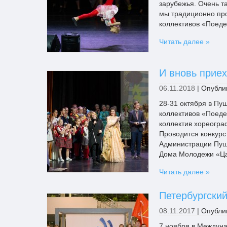
зарубежья. Очень т
мы традиционно пр
коллективов «Поеде
Читать далее »
И вновь прие
06.11.2018
|
Опубли
28-31 октября в Пу
коллективов «Поеде
коллектив хореогра
Проводится конкурс
Администрации Пуш
Дома Молодежи «Ца
Читать далее »
Петербургски
08.11.2017
|
Опубли
7 ноября в Междун