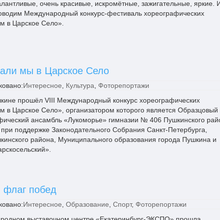
алантливые, очень красивые, искромётные, зажигательные, яркие. 
оводим Международный конкурс-фестиваль хореографических
м в Царское Село».
хали мы в Царское Село
ковано:
Интересное
,
Культура
,
Фоторепортажи
шкине прошёл VIII Международный конкурс хореографических
м в Царское Село», организатором которого является Образцовый
фический ансамбль «Лукоморье» гимназии № 406 Пушкинского рай
 при поддержке Законодательного Собрания Санкт-Петербурга,
кинского района, Муниципального образования города Пушкина и
рскосельский».
й флаг побед
ковано:
Интересное
,
Образование
,
Спорт
,
Фоторепортажи
ародном выставочном центре «Екатеринбург-ЭКСПО» прошла