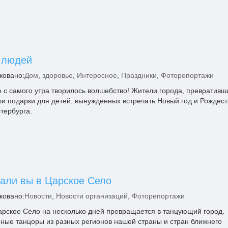
 людей
ковано:
Дом
,
здоровье
,
Интересное
,
Праздники
,
Фоторепортажи
е с самого утра творилось волшебство! Жители города, превративш
ли подарки для детей, вынужденных встречать Новый год и Рождест
тербурга.
хали вы в Царское Село
ковано:
Новости
,
Новости организаций
,
Фоторепортажи
рское Село на несколько дней превращается в танцующий город.
ые танцоры из разных регионов нашей страны и стран ближнего