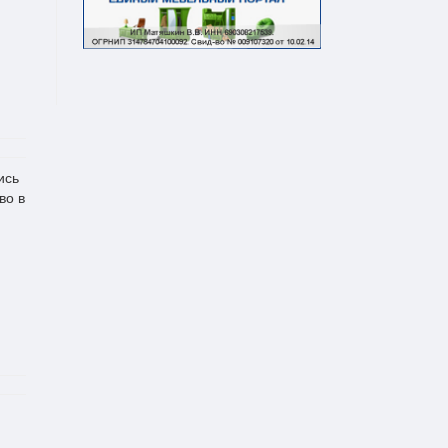
ись
во в