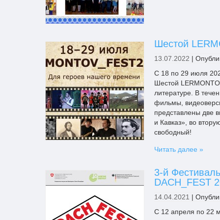
Шестой LERM
13.07.2022
|
Опубли
С 18 по 29 июля 20
Шестой LERMONTOV_
литературе. В тече
фильмы, видеоверси
представлены две 
и Кавказ», во втор
свободный!
Читать далее »
3-й Фестиваль
DACH_FEST 2
14.04.2021
|
Опубли
C 12 апреля по 22 