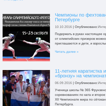
Чемпионы по фехтован
Петербурге
10.10.2016
|
Опубликовано:
Инте
Подержать в руках настоящее о
от олимпийских призеров можно
приглашаются и дети, и взрослы
Читать далее »
11-летняя каратистка 
«бронзу» на чемпионат
06.09.2016
|
Опубликовано:
Инте
Ученица школы № 365 Фрунзенск
соревнованиях по ката и второе 
XII Чемпионате мира по сётокан
Петербурга.