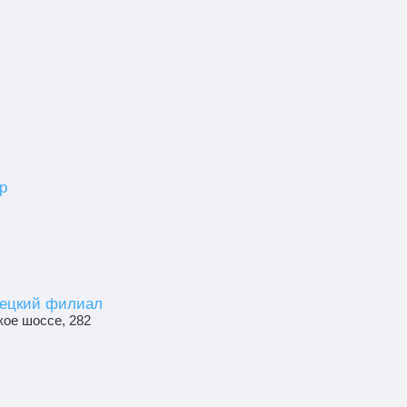
р
ецкий филиал
ское шоссе, 282