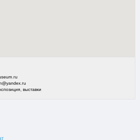
useum.ru
m@yandex.ru
экспозиция, выставки
ат