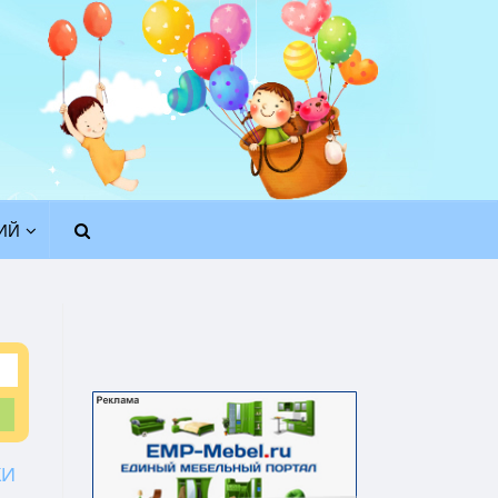
ИЙ
КИ