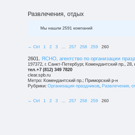
Развлечения, отдых
Мы нашли 2591 компаний
← Ctrl
1
2
3
…
257
258
259
260
2601.
ЯСНО, агентство по организации праз
This page can't
197372, г. Санкт-Петербург, Комендантский пр., 28, к
тел.+7 (812) 349 7820
Do you own this 
clear.spb.ru
Метро: Комендантский пр.; Приморский р-н
Рубрики:
Организация праздников
,
Развлечения, о
← Ctrl
1
2
3
…
257
258
259
260