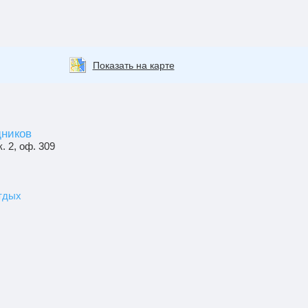
Показать на карте
дников
 load Google Maps correctly.
. 2, оф. 309
OK
website?
тдых